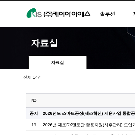
Toggle
navigation
솔루션
자료실
자료실
전체 14건
NO
공지
2026년도 스마트공장(제조혁신) 지원사업 통합
13
2026년 제조DX멘토단 활용지원(사후관리) 도입